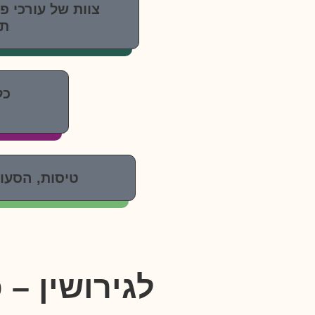
צוות של עורכי 
תו
כל
טיסות, הסעו
לגירושין – 