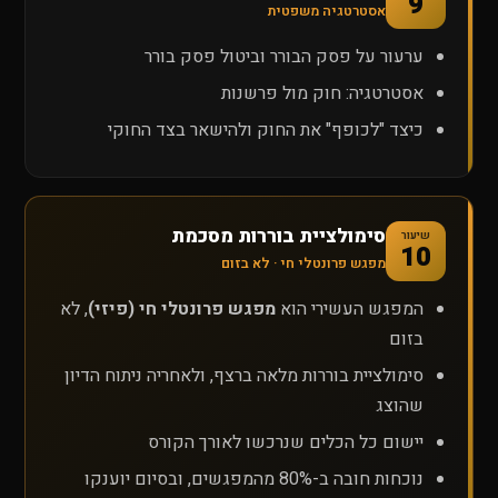
9
אסטרטגיה משפטית
ערעור על פסק הבורר וביטול פסק בורר
אסטרטגיה: חוק מול פרשנות
כיצד "לכופף" את החוק ולהישאר בצד החוקי
סימולציית בוררות מסכמת
שיעור
10
מפגש פרונטלי חי · לא בזום
המפגש העשירי הוא
מפגש פרונטלי חי (פיזי)
, לא
בזום
סימולציית בוררות מלאה ברצף, ולאחריה ניתוח הדיון
שהוצג
יישום כל הכלים שנרכשו לאורך הקורס
נוכחות חובה ב-80% מהמפגשים, ובסיום יוענקו