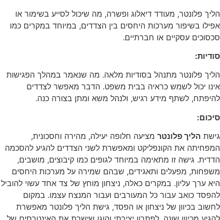
הליך פלונטר, מעודד דיאלוג ופשרה, מה שיכול לסייע בשימור או
אפילו בשיפור מערכות היחסים בין הצדדים, במיוחד במקרים כמו
סכסוכים עסקיים או חברתיים.
סודיות:
הליך פלונטר מתנהל בסודיות מלאה. מה שנאמר במהלך הפגישות
אינו יכול לשמש כראיה בבית משפט. הדבר מאפשר לצדדים
להיפתח, לשתף מידע רגיש, ולנהל משא ומתן בצורה כנה.
סיכום:
גישת
הליך פלונטר
מציעה חלופה יעילה, מהירה וחסכונית,
המפחיתה את הקונפליקט ומאפשרת לשני הצדדים להגיע להסכמה
הדדית. גישה זו מתאימה במיוחד לגופים כמו קיבוצים, מושבים,
משפחות, מפעלים ותאגידים, שבהם שמירה על מערכות היחסים
היא ערך עליון. במקרים כאלה, ניצחון מוחץ של צד אחד עשוי להוביל
להפסד כואב עבור כל המעורבים ועבור המנצח עצמו. במקום
לחשוב בכיוון של ניצחון או הפסד, גישת הליך פלונטר מאפשרת
להגיע מכיוון שונה, לפתרון יצירתי והוגן שישרת את האינטרסים של