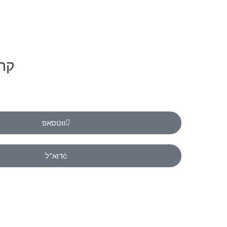
קרן
ווטסאפ
דוא"ל