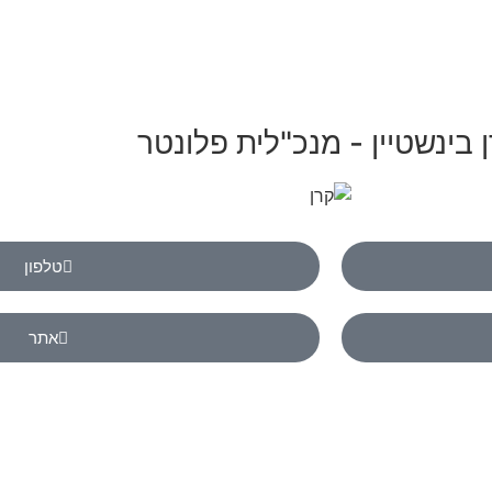
 בינשטיין - מנכ"לית פלונטר
טלפון
אתר