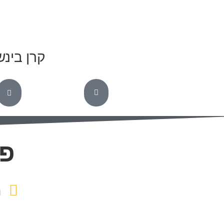
קרן בינש
פת
מ